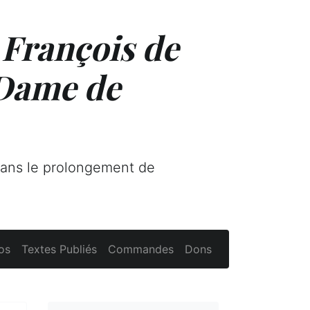
 François de
 Dame de
dans le prolongement de
os
Textes Publiés
Commandes
Dons