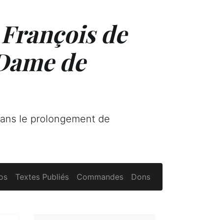
 François de
 Dame de
dans le prolongement de
os
Textes Publiés
Commandes
Dons