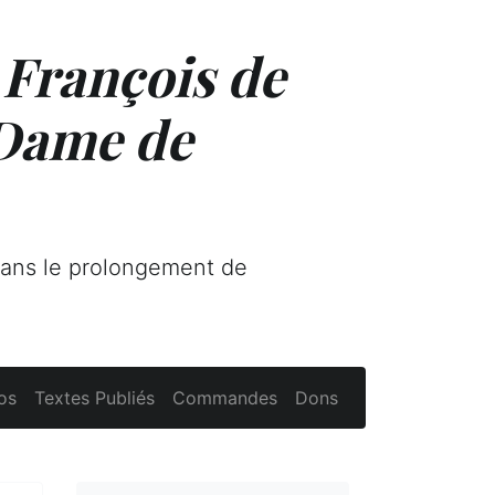
 François de
 Dame de
dans le prolongement de
os
Textes Publiés
Commandes
Dons