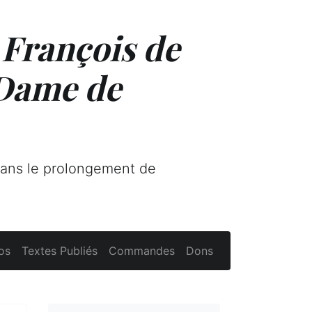
 François de
 Dame de
dans le prolongement de
os
Textes Publiés
Commandes
Dons