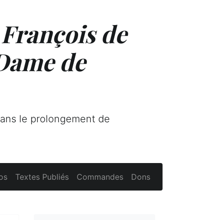
 François de
 Dame de
dans le prolongement de
os
Textes Publiés
Commandes
Dons