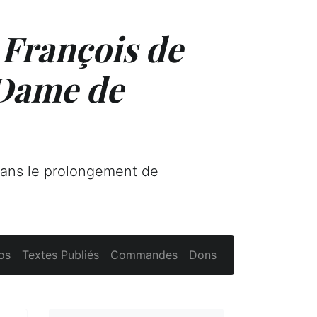
 François de
 Dame de
dans le prolongement de
os
Textes Publiés
Commandes
Dons