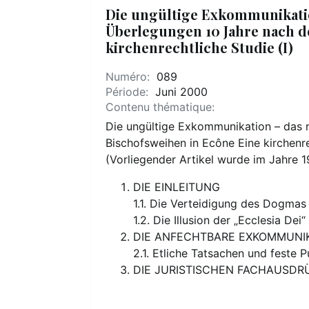
Die ungültige Exkommunikati
Überlegungen 10 Jahre nach d
kirchenrechtliche Studie (I)
Numéro:
089
Période:
Juni 2000
Contenu thématique:
Die ungültige Exkommunikation – das
Bischofsweihen in Ecône Eine kirchenre
(Vorliegender Artikel wurde im Jahre 
DIE EINLEITUNG
1.1. Die Verteidigung des Dogmas
1.2. Die Illusion der „Ecclesia Dei“
DIE ANFECHTBARE EXKOMMUNI
2.1. Etliche Tatsachen und feste Pu
DIE JURISTISCHEN FACHAUSDRU