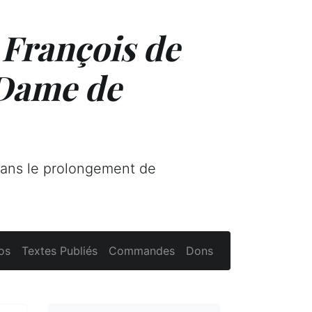
 François de
 Dame de
dans le prolongement de
os
Textes Publiés
Commandes
Dons