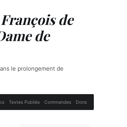
 François de
 Dame de
dans le prolongement de
os
Textes Publiés
Commandes
Dons