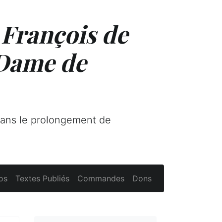
 François de
 Dame de
dans le prolongement de
os
Textes Publiés
Commandes
Dons