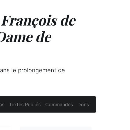
 François de
 Dame de
dans le prolongement de
os
Textes Publiés
Commandes
Dons