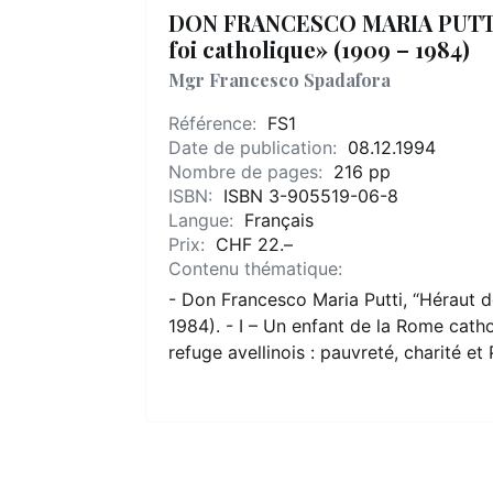
DON FRANCESCO MARIA PUTTI, 
foi catholique» (1909 – 1984)
Mgr Francesco Spadafora
Référence:
FS1
Date de publication:
08.12.1994
Nombre de pages:
216 pp
ISBN:
ISBN 3-905519-06-8
Langue:
Français
Prix:
CHF 22.–
Contenu thématique:
- Don Francesco Maria Putti, “Héraut de 
1984). - I – Un enfant de la Rome cathol
refuge avellinois : pauvreté, charité e