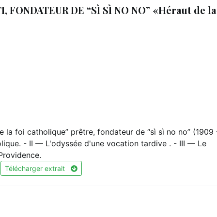
FONDATEUR DE “SÌ SÌ NO NO” «Héraut de la
la foi catholique” prêtre, fondateur de “sì sì no no” (1909 
ique. - II — L'odyssée d'une vocation tardive . - III — Le
t Providence.
Télécharger extrait