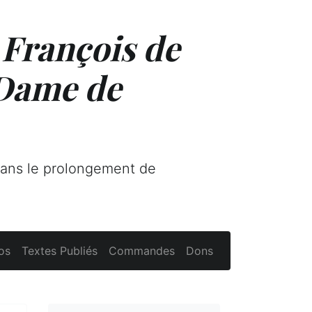
 François de
 Dame de
dans le prolongement de
os
Textes Publiés
Commandes
Dons