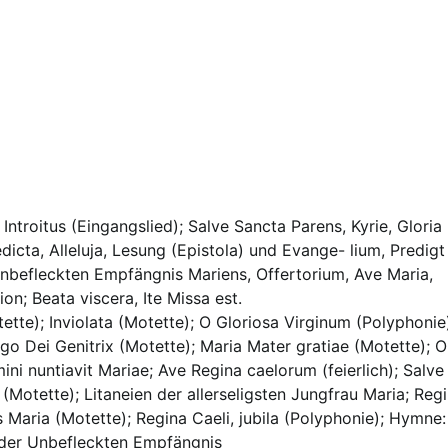
Introitus (Eingangslied); Salve Sancta Parens, Kyrie, Gloria 
dicta, Alleluja, Lesung (Epistola) und Evange- lium, Predigt
befleckten Empfängnis Mariens, Offertorium, Ave Maria,
n; Beata viscera, Ite Missa est.
tette); Inviolata (Motette); O Gloriosa Virginum (Polyphonie
rgo Dei Genitrix (Motette); Maria Mater gratiae (Motette); O
ni nuntiavit Mariae; Ave Regina caelorum (feierlich); Salve
Motette); Litaneien der allerseligsten Jungfrau Maria; Reg
es Maria (Motette); Regina Caeli, jubila (Polyphonie); Hymne:
t der Unbefleckten Empfängnis