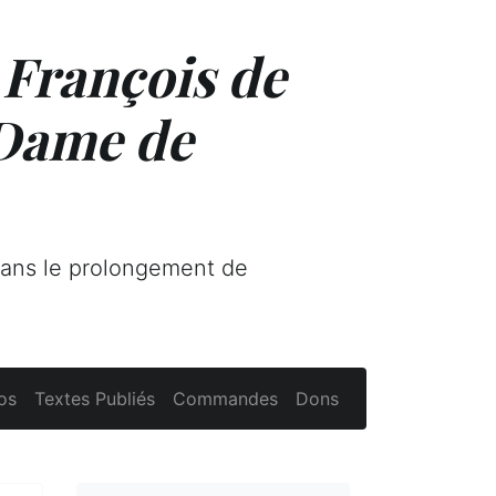
 François de
 Dame de
dans le prolongement de
os
Textes Publiés
Commandes
Dons