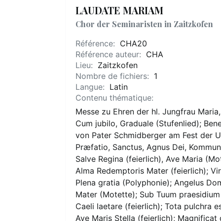
LAUDATE MARIAM
Chor der Seminaristen in Zaitzkofen
Référence:
CHA20
Référence auteur:
CHA
Lieu:
Zaitzkofen
Nombre de fichiers:
1
Langue:
Latin
Contenu thématique:
Messe zu Ehren der hl. Jungfrau Maria, 
Cum jubilo, Graduale (Stufenlied); Bene
von Pater Schmidberger am Fest der Un
Præfatio, Sanctus, Agnus Dei, Kommunio
Salve Regina (feierlich), Ave Maria (Mo
Alma Redemptoris Mater (feierlich); Vi
Plena gratia (Polyphonie); Angelus Domi
Mater (Motette); Sub Tuum praesidium (
Caeli laetare (feierlich); Tota pulchra 
Ave Maris Stella (feierlich); Magnifica