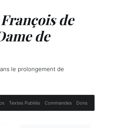
 François de
 Dame de
dans le prolongement de
os
Textes Publiés
Commandes
Dons