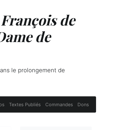
 François de
 Dame de
dans le prolongement de
os
Textes Publiés
Commandes
Dons