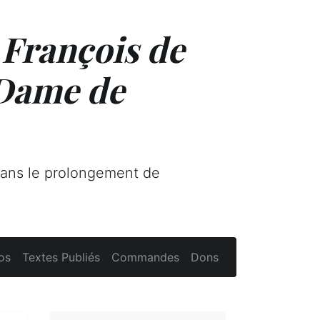
 François de
 Dame de
dans le prolongement de
os
Textes Publiés
Commandes
Dons