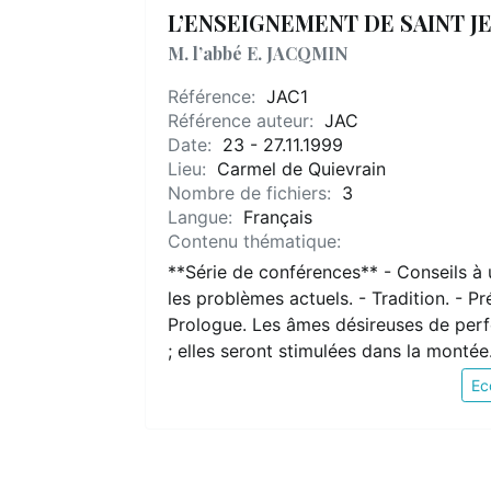
L’ENSEIGNEMENT DE SAINT J
M. l’abbé E. JACQMIN
Référence:
JAC1
Référence auteur:
JAC
Date:
23 - 27.11.1999
Lieu:
Carmel de Quievrain
Nombre de fichiers:
3
Langue:
Français
Contenu thématique:
**Série de conférences** - Conseils à un
les problèmes actuels. - Tradition. - P
Prologue. Les âmes désireuses de perfe
; elles seront stimulées dans la montée.
Ec