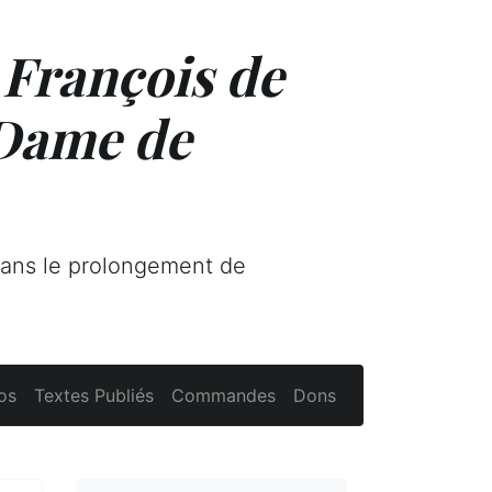
 François de
 Dame de
dans le prolongement de
os
Textes Publiés
Commandes
Dons