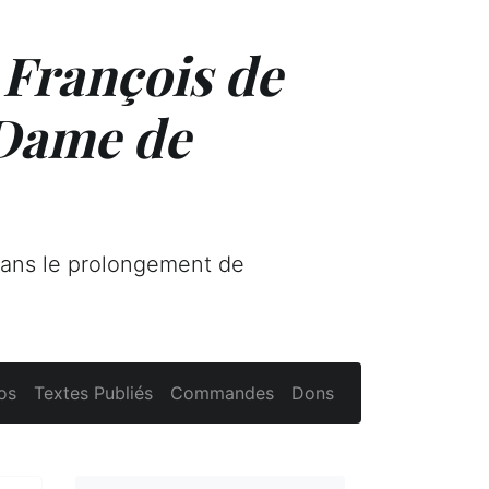
 François de
 Dame de
dans le prolongement de
os
Textes Publiés
Commandes
Dons