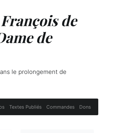
 François de
 Dame de
dans le prolongement de
os
Textes Publiés
Commandes
Dons