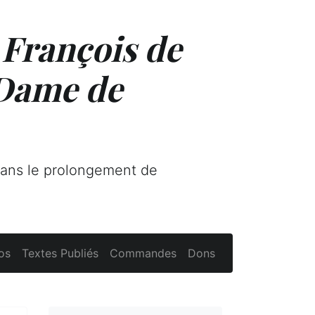
 François de
 Dame de
dans le prolongement de
os
Textes Publiés
Commandes
Dons