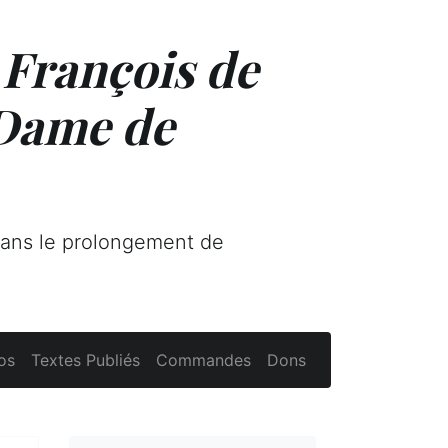
 François de
 Dame de
dans le prolongement de
os
Textes Publiés
Commandes
Dons