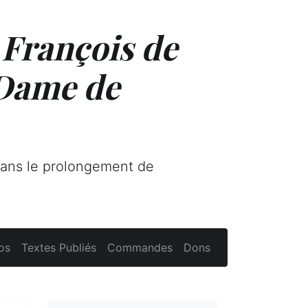
 François de
 Dame de
dans le prolongement de
os
Textes Publiés
Commandes
Dons