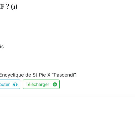
 ? (1)
is
Encyclique de St Pie X “Pascendi”.
outer
Télécharger